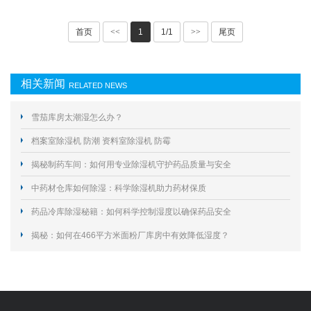
首页
<<
1
1/1
>>
尾页
相关新闻
RELATED NEWS
雪茄库房太潮湿怎么办？
档案室除湿机 防潮 资料室除湿机 防霉
揭秘制药车间：如何用专业除湿机守护药品质量与安全
中药材仓库如何除湿：科学除湿机助力药材保质
药品冷库除湿秘籍：如何科学控制湿度以确保药品安全
揭秘：如何在466平方米面粉厂库房中有效降低湿度？