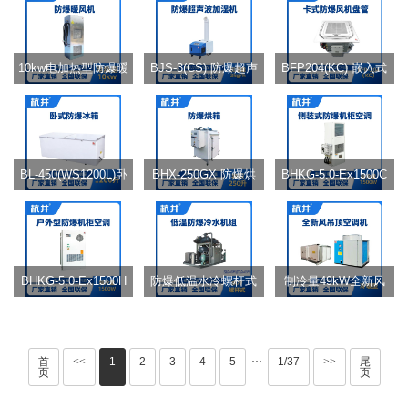
10kw电加热型防爆暖
BJS-3(CS) 防爆超声
BFP204(KC) 嵌入式
风机
波加湿机
防爆风机盘管
BL-450(WS1200L)卧
BHX-250GX 防爆烘
BHKG-5.0-Ex1500C
式防爆冰箱
箱
侧装防爆机柜空调
BHKG-5.0-Ex1500H
防爆低温水冷螺杆式
制冷量49kW全新风
户外防爆机柜空调
水冷机组 进出水温度
吊装式防爆空调机组
···
首
<<
1
2
3
4
5
1/37
>>
尾
页
页