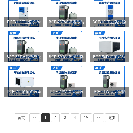
BCF-1.2工业防爆除
BCF-25TW 调温型防
BCF-10 工业防爆除
湿机
爆除湿机
湿机
BCF-32JW 降温型防
BCF-50JW 降温型防
BCF-50D 吊顶式防
爆除湿机
爆除湿机
爆除湿机
BCF-7D 吊顶式防爆
BCF-7JW 降温型防
BCF-7TW 调温型防
除湿机
爆除湿机
爆除湿机
首页
<<
1
2
3
4
1/4
>>
尾页