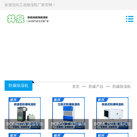
欢迎访问工业除湿机厂家官网！
防爆除湿机
首页
>>
防爆产品
>>
防爆除湿机
BCF-40TW 调温型防
BCF-50 工业防爆除
BCF-5.75D 吊顶式防
爆除湿机
湿机
爆除湿机