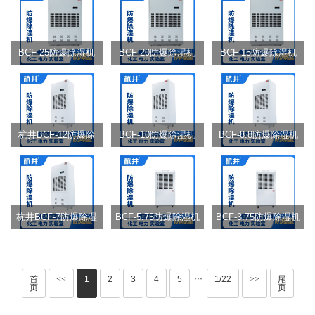
BCF-25防爆除湿机
BCF-20防爆除湿机
BCF-15防爆除湿机
杭井BCF-12防爆除
BCF-10防爆除湿机
BCF-8.8防爆除湿机
湿机
杭井BCF-7防爆除湿
BCF-5.75防爆除湿机
BCF-3.75防爆除湿机
机
···
首
<<
1
2
3
4
5
1/22
>>
尾
页
页